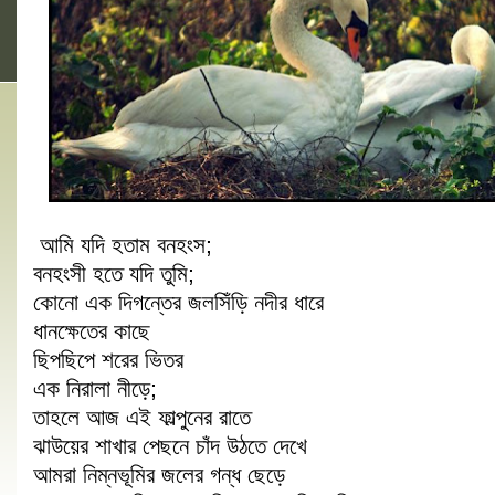
আমি যদি হতাম বনহংস;
বনহংসী হতে যদি তুমি;
কোনো এক দিগন্তের জলসিঁড়ি নদীর ধারে
ধানক্ষেতের কাছে
ছিপছিপে শরের ভিতর
এক নিরালা নীড়ে;
তাহলে আজ এই ফাল্পুনের রাতে
ঝাউয়ের শাখার পেছনে চাঁদ উঠতে দেখে
আমরা নিম্নভূমির জলের গন্ধ ছেড়ে