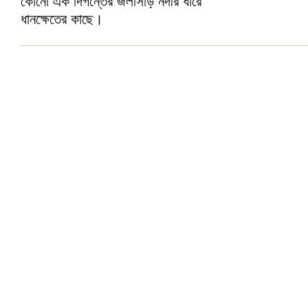
কোনো এক দিগন্তের জলসিড়ি নদীর ধারে
ধানক্ষেতের কাছে।