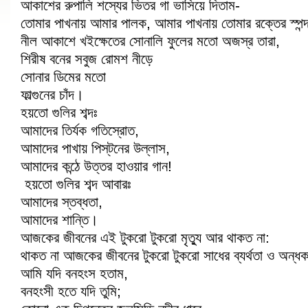
আকাশের রুপালি শস্যের ভিতর গা ভাসিয়ে দিতাম-
তোমার পাখনায় আমার পালক, আমার পাখনায় তোমার রক্তের স্পন্
নীল আকাশে খইক্ষেতের সোনালি ফুলের মতো অজস্র তারা,
শিরীষ বনের সবুজ রোমশ নীড়ে
সোনার ডিমের মতো
ফাল্গুনের চাঁদ।
হয়তো গুলির শব্দঃ
আমাদের তির্যক গতিস্রোত,
আমাদের পাখায় পিস্‌টনের উল্লাস,
আমাদের কন্ঠে উত্তর হাওয়ার গান!
হয়তো গুলির শব্দ আবারঃ
আমাদের স্তব্ধতা,
আমাদের শান্তি।
আজকের জীবনের এই টুকরো টুকরো মৃত্যু আর থাকত না:
থাকত না আজকের জীবনের টুকরো টুকরো সাধের ব্যর্থতা ও অন্ধক
আমি যদি বনহংস হতাম,
বনহংসী হতে যদি তুমি;