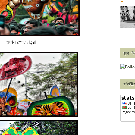
মংগল শোভায়াত্রা
ব্লগ ‍ ডি
দর্শনাথী