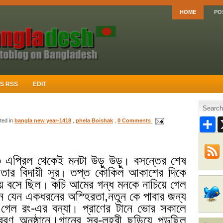
HOME
PO
S RSS
EDIT
S
sted in
bangla new year-1418
,
phela Boishak
,
0 Comments
h
a
r
e
এপ্রিল থেকেই মনটা উড়ু উড়ু
বসন্তের শেষ
।
তার বিদায়ী সূর
তপ্ত কোকিল আকাশের দিকে
।
য়ে বসে ছিল
কচি আমের গন্ধ মনকে নাচিয়ে গেল
।
ন যেন একধরনের অস্হিরতা,নতুন কে পাবার জন্য
 গেল রং-এর বন্যা
প্রাণের টানে ভোর সকালে
।
রণ অনুষ্ঠানে
।
গানের সূর-লহরী ছড়িয়ে পড়ছিল