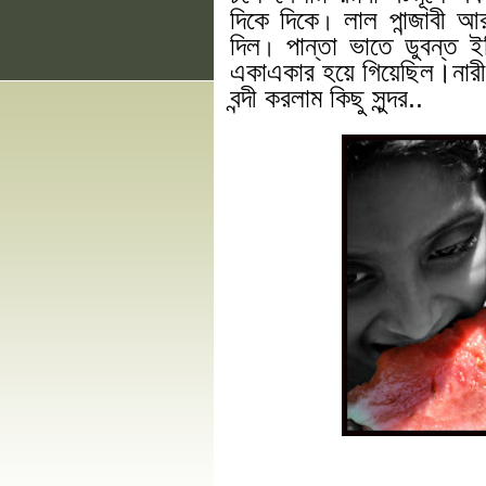
দিকে দিকে
লাল পান্জাবী আ
।
দিল
পান্তা ভাতে ডুবন্ত ইল
।
একাএকার হয়ে গিয়েছিল
।
নার
বন্দী করলাম কিছু সুন্দর..