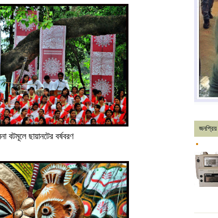
জনপ্রিয় 
না বটমূলে ছায়ানটের বর্ষবরণ