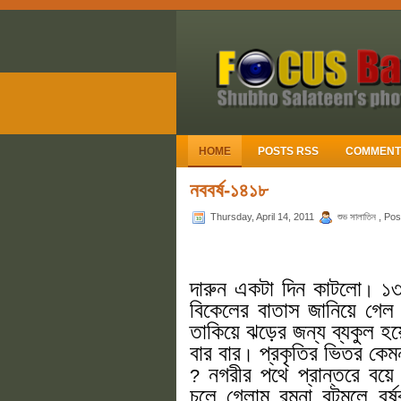
HOME
POSTS RSS
COMMENT
নববর্ষ-১৪১৮
Thursday, April 14, 2011
শুভ সালাতিন , Po
দারুন একটা দিন কাটলো
১৩ 
।
বিকেলের বাতাস জানিয়ে গেল 
তাকিয়ে ঝড়ের জন্য ব্যকুল হ
বার বার
প্রকৃতির ভিতর কেম
।
নগরীর পথে প্রান্তরে বয়ে
?
চলে গেলাম রমনা বটমূলে বর্ষব