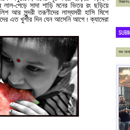
বিজ্ঞ
র লাল-পেড়ে সাদা শাড়ি মনের ভিতর রং ছড়িয়ে
িশ আর সুন্দরী তরূণীদের লাস্যময়ী হাসি মিশে
ীদের এত খুশীর দিন যেন আসেনি আগে
ক্যামেরা
!
শুভ সাল